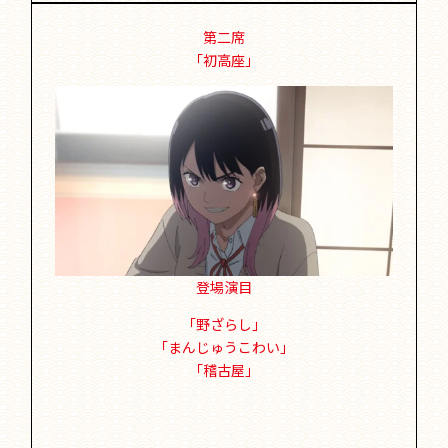
第二席
「初高座」
登場演目
「野ざらし」
「まんじゅうこわい」
「稽古屋」