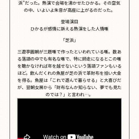
浜”だった。熱演で会場を沸かせたひかる。その空気
の中、いよいよ朱音が高座に上がるのだった。
登場演目
ひかるが感情に訴える熱演をした人情噺
「芝浜」
三遊亭圓朝が三題噺で作ったといわれている噺。数あ
る落語の中でも有名な噺で、特に師走になるとこの噺
を聴かなければ年を越せないという落語ファンもいる
ほど。飲んだくれの魚屋が芝の浜で革財布を拾い大金
を得る。魚屋は「これで遊んで暮らせる」と大喜びだ
が、翌朝女房から「財布なんか知らない、夢でも見た
のでは？」と言われ…。