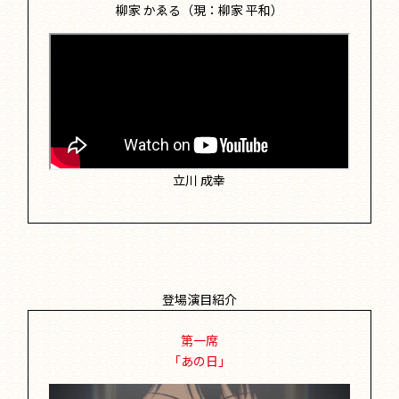
柳家 かゑる（現：柳家 平和）
立川 成幸
登場演目紹介
第一席
「あの日」