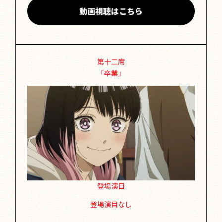
動画視聴はこちら
第十二席
「卒業」
登場演目
登場演目なし