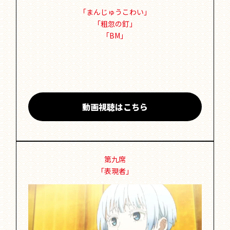
「まんじゅうこわい」
「粗忽の釘」
「BM」
動画視聴はこちら
第九席
「表現者」