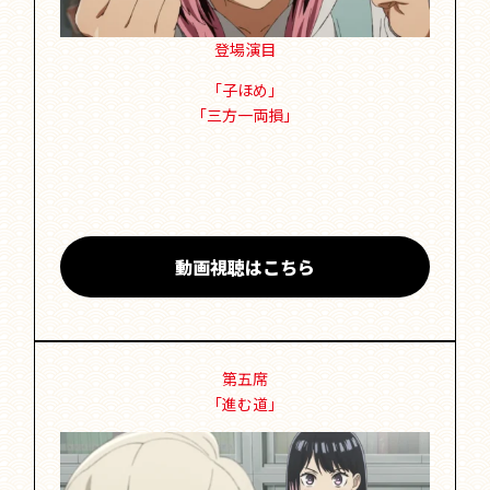
登場演目
「子ほめ」
「三方一両損」
動画視聴はこちら
第五席
「進む道」