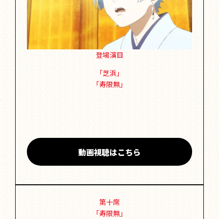
登場演目
「芝浜」
「寿限無」
動画視聴はこちら
第十席
「寿限無」