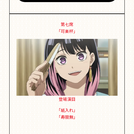
第七席
「可楽杯」
登場演目
「紙入れ」
「寿限無」