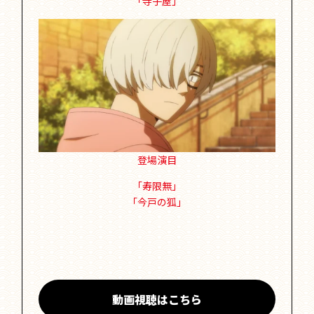
「寺子屋」
登場演目
「寿限無」
「今戸の狐」
動画視聴はこちら