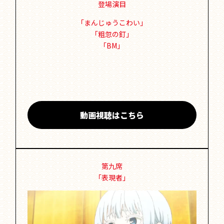
登場演目
「まんじゅうこわい」
「粗忽の釘」
「BM」
動画視聴はこちら
第九席
「表現者」