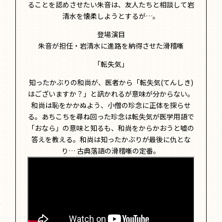
ることを認めさせたい朱音は、友人たちと相談して岩
清水を懐柔しようとするが…。
登場演目
朱音が担任・岩清水に進路を納得させた滑稽噺
「転失気」
知ったかぶりの和尚が、医者から「転失気(てんしき)
はございますか？」と訊かれるが意味が分からない。
和尚は恥をかかぬよう、小僧の珍念に正体を探らせ
る。あちこちを尋ね回った珍念は転失気が医学用語で
「おなら」の意味と知るも、和尚をからかおうと嘘の
答えを教える。和尚は知ったかぶりが最後に仇とな
り… 古典落語の滑稽噺の定番。