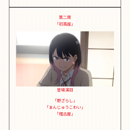
第二席
「初高座」
登場演目
「野ざらし」
「まんじゅうこわい」
「稽古屋」