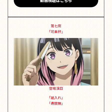
動画視聴はこちら
第七席
「可楽杯」
登場演目
「紙入れ」
「寿限無」