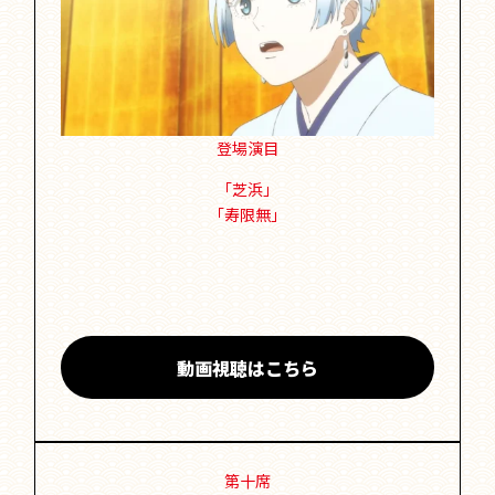
登場演目
「芝浜」
「寿限無」
動画視聴はこちら
第十席