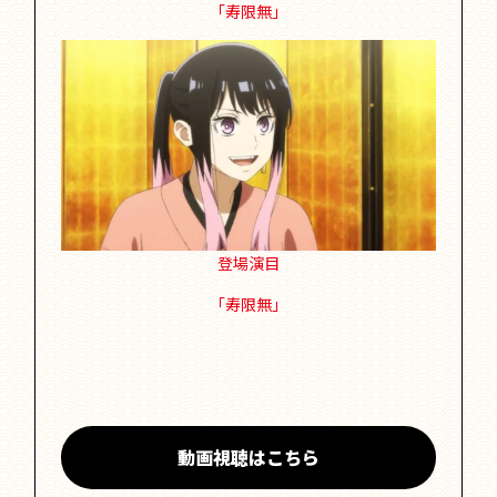
「寿限無」
登場演目
「寿限無」
動画視聴はこちら