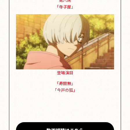
「寺子屋」
登場演目
「寿限無」
「今戸の狐」