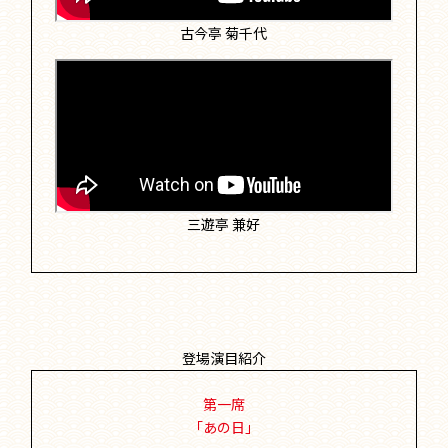
古今亭 菊千代
三遊亭 兼好
登場演目紹介
第一席
「あの日」