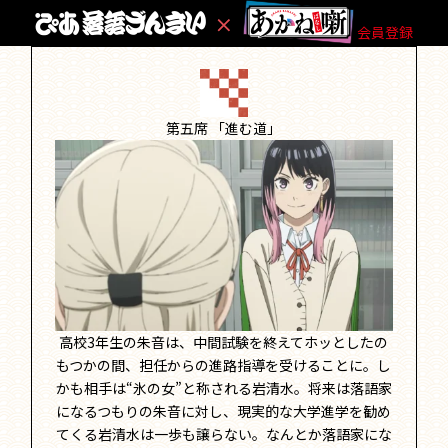
会員登録
第五席
「進む道」
高校3年生の朱音は、中間試験を終えてホッとしたの
もつかの間、担任からの進路指導を受けることに。し
かも相手は“氷の女”と称される岩清水。将来は落語家
になるつもりの朱音に対し、現実的な大学進学を勧め
てくる岩清水は一歩も譲らない。なんとか落語家にな