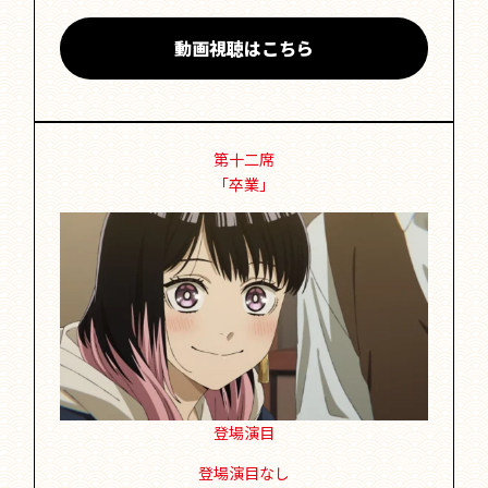
動画視聴はこちら
第十二席
「卒業」
登場演目
登場演目なし