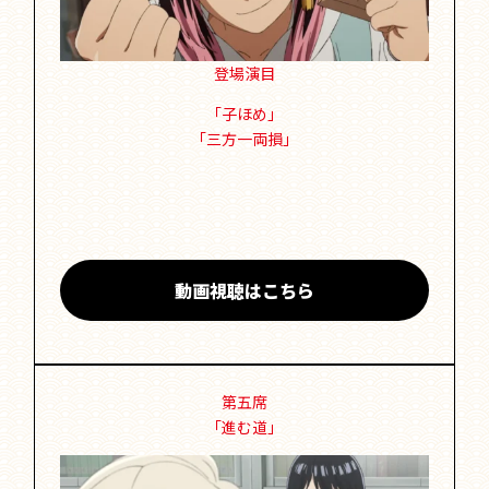
登場演目
「子ほめ」
「三方一両損」
動画視聴はこちら
第五席
「進む道」